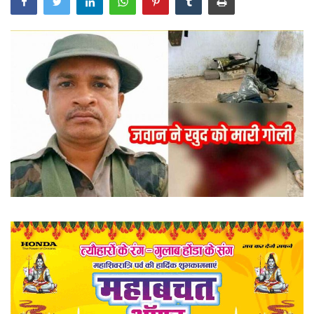
खेल
राज्य
व्यापार
संपादकीय
रोजगार
राजनीति
मनोरंजन
मैगज़ीन की लेख