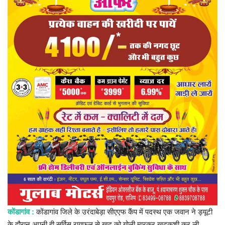
प्रमुख खबर
हेल्थ
Language
English
hindi
कोंडागांव :
कोंडागांव जिले के उरंदाबेड़ा सीएएफ कैंप में पदस्थ एक जवान ने ड्यूटी
के दौरान अपनी ही सर्विस रायफल से खुद को गोली मारकर खुदकुशी कर ली.