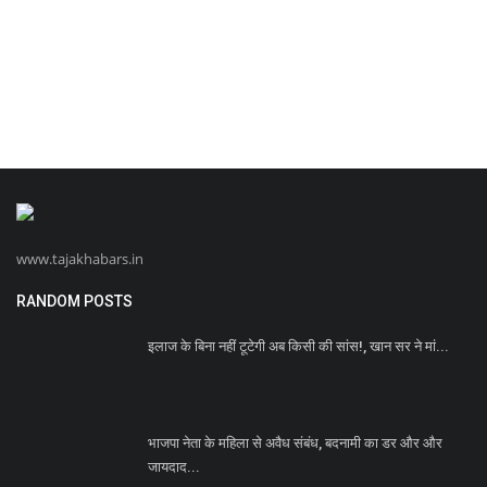
www.tajakhabars.in
RANDOM POSTS
इलाज के बिना नहीं टूटेगी अब किसी की सांस!, खान सर ने मां...
भाजपा नेता के महिला से अवैध संबंध, बदनामी का डर और और
जायदाद...