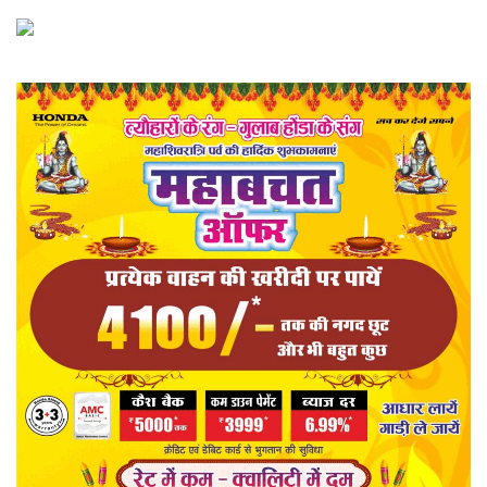
खेल
राज्य
व्यापार
संपादकीय
रोजगार
राजनीति
मनोरंजन
मैगज़ीन की लेख