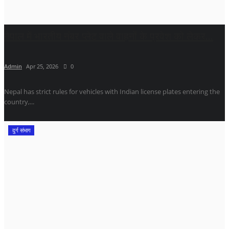
नेपाल में भारतीय नंबर प्लेट वाले वाहनों के प्रवेश को लेकर...
Admin
Apr 25, 2026
0
Nepal has strict rules for vehicles with Indian license plates entering the
country,...
दुर्ग संभाग