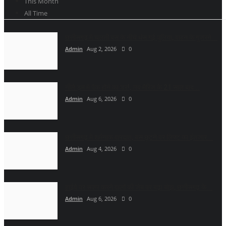
This Month
All Time
छत्तीसगढ़ में चलती बस के नीचे धंस गई पुलिया, वाहन के गुजरने...
Admin
Aug 2, 2026
0
नीले ड्र्म में पैक होने का डर!, लव मैरिज के 21 साल बाद...
Admin
Aug 6, 2026
0
छत्तीसगढ़ में शर्मनाक वारदात, बस छूटने पर लिफ्ट का इंतजार...
Admin
Aug 4, 2026
0
हाईवे पर सफर करने वालों की जेब पर बढ़ा बोझ, छत्तीसगढ़ के...
Admin
Aug 6, 2026
0