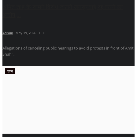
अमित शाह के सामने विरोध टालने जनसुनवाई रद्द करने का
आरोप,...
Admin
May 19, 2026
0
Allegations of canceling public hearings to avoid protests in front of Amit
Shah;...
राज्य