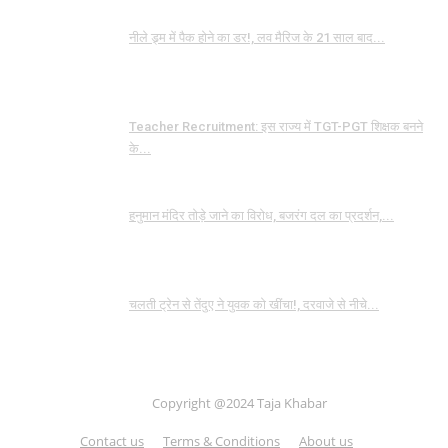
नीले ड्र्म में पैक होने का डर!, लव मैरिज के 21 साल बाद...
Teacher Recruitment: इस राज्य में TGT-PGT शिक्षक बनने
के...
हनुमान मंदिर तोड़े जाने का विरोध, बजरंग दल का प्रदर्शन,...
चलती ट्रेन से तेंदुए ने युवक को खींचा!, दरवाजे से नीचे...
Copyright @2024 Taja Khabar
Contact us
Terms & Conditions
About us