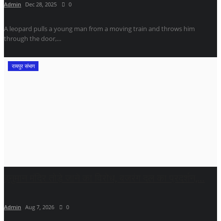
Admin
Dec 28, 2025
0
A leopard pulls a young man from a moving train and throws him
through the door,...
रायपुर संभाग
हनुमान मंदिर तोड़े जाने का विरोध, बजरंग दल का प्रदर्शन,...
Admin
Aug 7, 2026
0