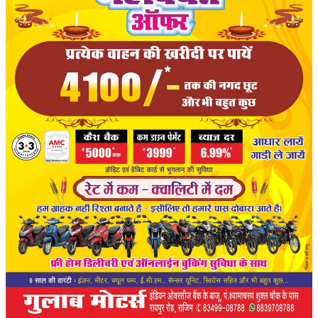
संपादकीय
रोजगार
राजनीति
मनोरंजन
मैगज़ीन की लेख
All
मैगज़ीन की लेख
प्रमुख खबर