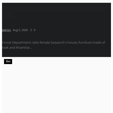
महिला सरपंच के घर वन विभाग का छापा, छापेमारी के दौरान
सागौन...
Admin
Aug 5, 2026
0
Forest Department raids female Sarpanch's house; furniture made of
teak and Khamhar...
विश्व