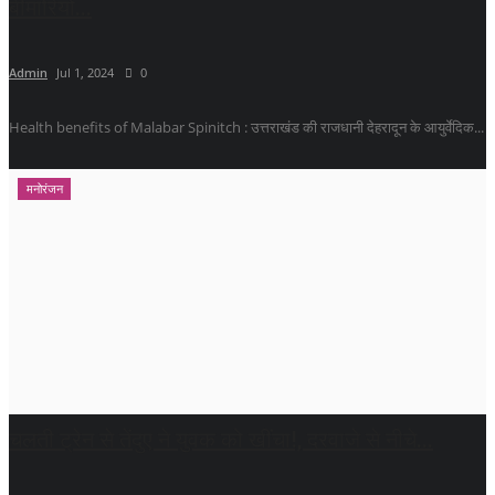
बीमारियों...
Admin
Jul 1, 2024
0
Health benefits of Malabar Spinitch : उत्तराखंड की राजधानी देहरादून के आयुर्वेदिक...
मनोरंजन
चलती ट्रेन से तेंदुए ने युवक को खींचा!, दरवाजे से नीचे...