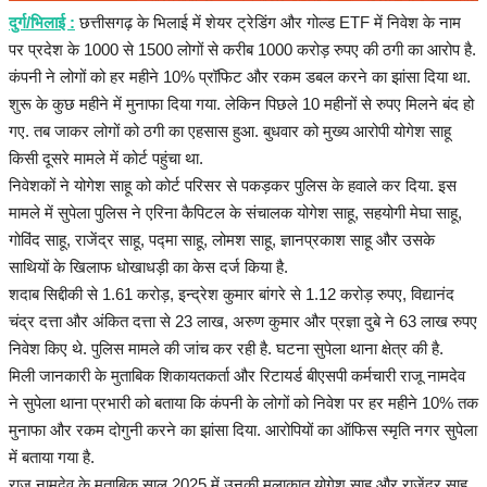
हेल्थ
दुर्ग/भिलाई :
छत्तीसगढ़ के भिलाई में शेयर ट्रेडिंग और गोल्ड ETF में निवेश के नाम
पर प्रदेश के 1000 से 1500 लोगों से करीब 1000 करोड़ रुपए की ठगी का आरोप है.
Language
कंपनी ने लोगों को हर महीने 10% प्रॉफिट और रकम डबल करने का झांसा दिया था.
शुरू के कुछ महीने में मुनाफा दिया गया. लेकिन पिछले 10 महीनों से रुपए मिलने बंद हो
English
hindi
गए. तब जाकर लोगों को ठगी का एहसास हुआ. बुधवार को मुख्य आरोपी योगेश साहू
किसी दूसरे मामले में कोर्ट पहुंचा था.
निवेशकों ने योगेश साहू को कोर्ट परिसर से पकड़कर पुलिस के हवाले कर दिया. इस
मामले में सुपेला पुलिस ने एरिना कैपिटल के संचालक योगेश साहू, सहयोगी मेघा साहू,
गोविंद साहू, राजेंद्र साहू, पद्मा साहू, लोमश साहू, ज्ञानप्रकाश साहू और उसके
साथियों के खिलाफ धोखाधड़ी का केस दर्ज किया है.
शदाब सिद्दीकी से 1.61 करोड़, इन्द्रेश कुमार बांगरे से 1.12 करोड़ रुपए, विद्यानंद
चंद्र दत्ता और अंकित दत्ता से 23 लाख, अरुण कुमार और प्रज्ञा दुबे ने 63 लाख रुपए
निवेश किए थे. पुलिस मामले की जांच कर रही है. घटना सुपेला थाना क्षेत्र की है.
मिली जानकारी के मुताबिक शिकायतकर्ता और रिटायर्ड बीएसपी कर्मचारी राजू नामदेव
ने सुपेला थाना प्रभारी को बताया कि कंपनी के लोगों को निवेश पर हर महीने 10% तक
मुनाफा और रकम दोगुनी करने का झांसा दिया. आरोपियों का ऑफिस स्मृति नगर सुपेला
में बताया गया है.
राजू नामदेव के मुताबिक साल 2025 में उनकी मुलाकात योगेश साहू और राजेंद्र साहू