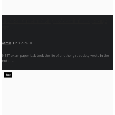
नीट परीक्षा पेपर लीक ने ली एक और बच्ची की जान, सोसाइट
नोट...
Admin
Jun 4, 2026
0
NEET exam paper leak took the life of another girl, society wrote in the
note –...
विश्व