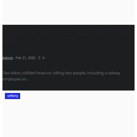
दो बाइक की आमने-सामने जोरदार टक्कर, ड्यूटी जाने निकले
रेलकर्मी...
Admin
Feb 21, 2026
0
Two bikes collided head-on, killing two people, including a railway
employee on...
छत्तीसगढ़