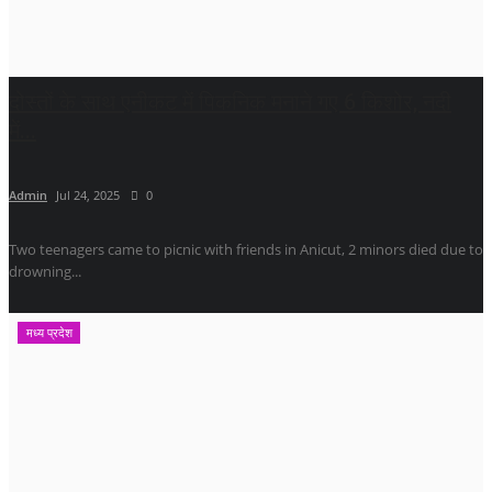
दोस्तों के साथ एनीकट में पिकनिक मनाने गए 6 किशोर, नदी
में...
Admin
Jul 24, 2025
0
Two teenagers came to picnic with friends in Anicut, 2 minors died due to
drowning...
मध्य प्रदेश