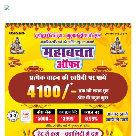
राज्य
खेल
व्यापार
रोजगार
संपादकीय
राजनीति
मनोरंजन
मैगज़ीन की लेख