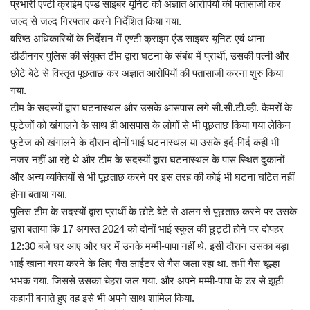
प्रमुख खबर
प्रभारी एण्टी क्राईम एण्ड साइबर यूनिट को अज्ञात आरोपियों की पतासाजी कर
जल्द से जल्द गिरफ्तार करने निर्देशित किया गया.
हेल्थ
वरिष्ठ अधिकारियों के निर्देशन में एण्टी क्राइम एंड साइबर यूनिट एवं थाना
डीडीनगर पुलिस की संयुक्त टीम द्वारा घटना के संबंध में प्रार्थी, उसकी पत्नी और
Language
छोटे बेटे से विस्तृत पूछताछ कर अज्ञात आरोपियों की पतासाजी करना शुरु किया
गया.
English
hindi
टीम के सदस्यों द्वारा घटनास्थल और उसके आसपास लगे सी.सी.टी.व्ही. कैमरों के
फुटेजों को खंगालने के साथ ही आसपास के लोगों से भी पूछताछ किया गया लेकिन
फुटेज को खंगालने के दौरान दोनों भाई घटनास्थल या उसके इर्द-गिर्द कहीं भी
नजर नहीं आ रहे थे और टीम के सदस्यों द्वारा घटनास्थल के पास स्थित दुकानों
और अन्य व्यक्तियों से भी पूछताछ करने पर इस तरह की कोई भी घटना घटित नहीं
होना बताया गया.
पुलिस टीम के सदस्यों द्वारा प्रार्थी के छोटे बेटे से अलग से पूछताछ करने पर उसके
द्वारा बताया कि 17 अगस्त 2024 को दोनों भाई स्कुल की छुट्टी होने पर दोपहर
12:30 बजे घर आए और घर में उनके मम्मी-पापा नहीं थे. इसी दौरान उसका बड़ा
भाई खाना गरम करने के लिए गैस लाईटर से गैस जला रहा था. तभी गैस चूल्हा
भभक गया. जिससे उसका चेहरा जल गया. और अपने मम्मी-पापा के डर से झूठी
कहानी बनाते हुए वह इसे भी अपने साथ शामिल किया.