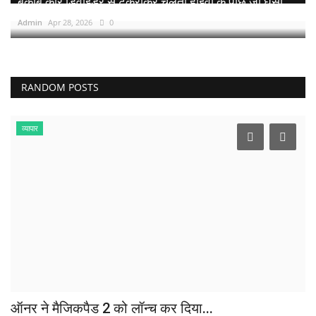
बेकाबू कार डिवाइडर से टकराकर चलती हाइवा के पीछे जा घुसी,...
Admin
Apr 28, 2026
0
RANDOM POSTS
व्यापार
ऑनर ने मैजिकपैड 2 को लॉन्च कर दिया...