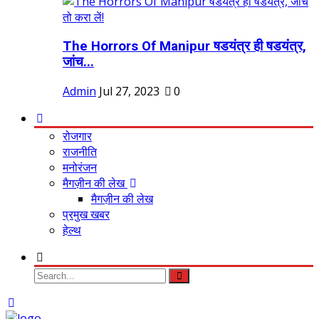
The Horrors Of Manipur षडयंत्र ही षडयंत्र,
जांच...
Admin
Jul 27, 2023
0
रोजगार
राजनीति
मनोरंजन
मैगज़ीन की लेख
मैगज़ीन की लेख
प्रमुख खबर
हेल्थ