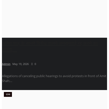
अमित शाह के सामने विरोध टालने जनसुनवाई रद्द करने का
आरोप,...
Admin
May 19, 2026
0
Allegations of canceling public hearings to avoid protests in front of Amit
Shah;...
राज्य