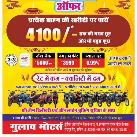
संपादकीय
रोजगार
राजनीति
मनोरंजन
मैगज़ीन की लेख
All
मैगज़ीन की लेख
प्रमुख खबर