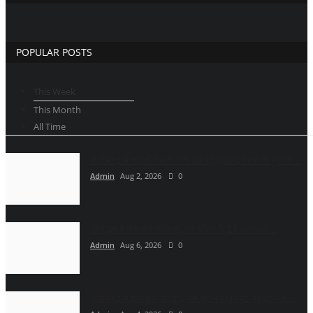
POPULAR POSTS
This Week
This Month
All Time
छत्तीसगढ़ में चलती बस के नीचे धंस गई पुलिया, वाहन के गुजरने...
Admin
Aug 2, 2026
0
नीले ड्र्म में पैक होने का डर!, लव मैरिज के 21 साल बाद...
Admin
Aug 6, 2026
0
छत्तीसगढ़ में शर्मनाक वारदात, बस छूटने पर लिफ्ट का इंतजार...