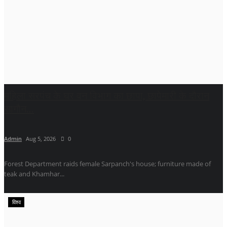
महिला सरपंच के घर वन विभाग का छापा, छापेमारी के दौरान
सागौन...
Admin
Aug 5, 2026
0
Forest Department raids female Sarpanch's house; furniture made of
teak and Khamhar...
विश्व