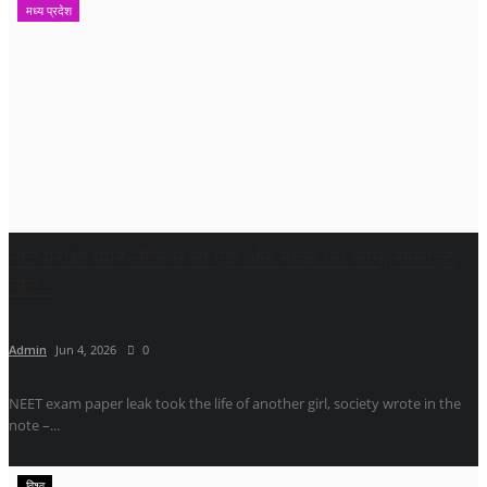
मध्य प्रदेश
नीट परीक्षा पेपर लीक ने ली एक और बच्ची की जान, सोसाइट
नोट...
Admin
Jun 4, 2026
0
NEET exam paper leak took the life of another girl, society wrote in the
note –...
विश्व