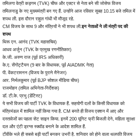
तमिलगा वेत्री कड़गम (TVK) चीफ और एक्टर से नेता बने सी जोसेफ विजय
हेल्थ
तमिलनाडु के नए मुख्यमंत्री बन गए हैं. उन्होंने आज रविवार सुबह 10.15 बजे तमिल में
शपथ ली. इस दौरान राहुल गांधी भी मौजूद रहे.
Language
CM विजय के साथ 9 और मंत्रियों ने भी शपथ ली.
इन नेताओं ने ली मंत्री पद की
English
hindi
शपथ
थिरू एन. आनंद (TVK महासचिव)
आधव अर्जुन (TVK के प्रमुख रणनीतिकार)
के.जी. अरुण राज (पूर्व IRS अधिकारी)
के.ए. सेंगोट्टैयन (9 बार के विधायक, पूर्व AIADMK नेता)
पी. वेंकटरामनन (विजय के पुराने मैनेजर)
आर. निर्मलकुमार (पूर्व BJP सोशल मीडिया चीफ)
राजमोहन (तमिल अभिनेता-निर्देशक)
डॉ. टी.के. प्रभु (डेंटिस्ट)
ये सभी विजय की पार्टी TVK के विधायक हैं. सहयोगी दलों के किसी विधायक को
मंत्रिमंडल में शामिल नहीं किया गया है. CM बनते ही विजय एक्शन में आए और
दस्तावेजों का पहला सेट साइन किया. इनमें 200 यूनिट फ्री बिजली देने, महिला सुरक्षा
दल और एंटी ड्रग्स स्क्वॉड बनाने के आदेश शामिल हैं.
टीवीके भले ही सबसे बड़ी पार्टी बनकर उभरी है. शनिवार को होने वाला थलपति विजय