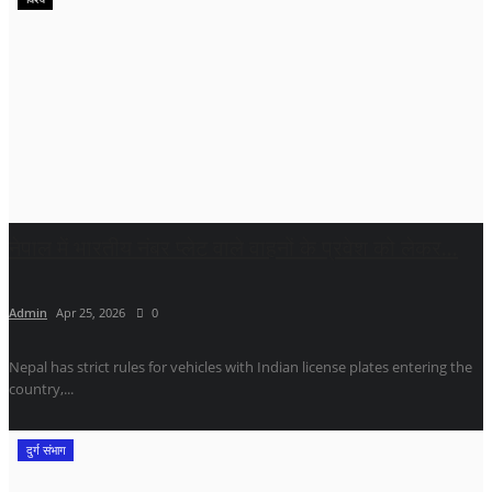
नेपाल में भारतीय नंबर प्लेट वाले वाहनों के प्रवेश को लेकर...
Admin
Apr 25, 2026
0
Nepal has strict rules for vehicles with Indian license plates entering the
country,...
दुर्ग संभाग