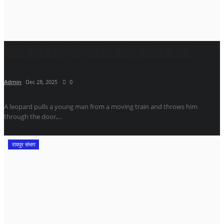
चलती ट्रेन से तेंदुए ने युवक को खींचा!, दरवाजे से नीचे...
Admin
Dec 28, 2025
0
A leopard pulls a young man from a moving train and throws him
through the door,...
रायपुर संभाग