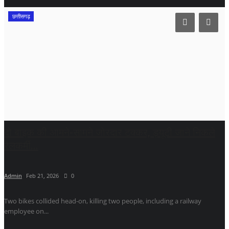
छत्तीसगढ़
दो बाइक की आमने-सामने जोरदार टक्कर, ड्यूटी जाने निकले
रेलकर्मी...
Admin
Feb 21, 2026
0
Two bikes collided head-on, killing two people, including a railway
employee on...