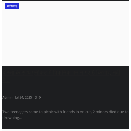
छत्तीसगढ़
दोस्तों के साथ एनीकट में पिकनिक मनाने गए 6 किशोर, नदी
में...
Admin
Jul 24, 2025
0
Two teenagers came to picnic with friends in Anicut, 2 minors died due to
drowning...