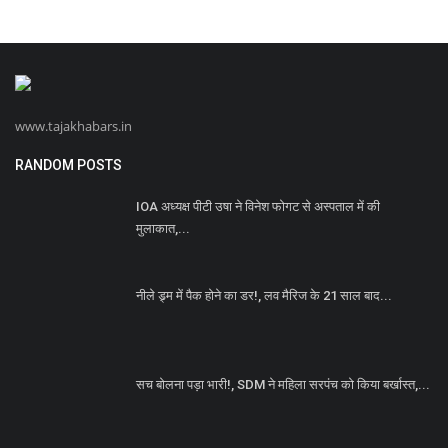
www.tajakhabars.in
RANDOM POSTS
IOA अध्यक्ष पीटी उषा ने विनेश फोगट से अस्पताल में की
मुलाकात,...
नीले ड्र्म में पैक होने का डर!, लव मैरिज के 21 साल बाद...
सच बोलना पड़ा भारी!, SDM ने महिला सरपंच को किया बर्खास्त,...