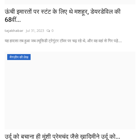
ऊंची इमारतों पर स्टंट के लिए थे मशहूर, डेयरडेविल की
68वीं...
tajakhabar
Jul 31, 2023
0
यह हादसा तब हुआ जब ल्यूसिडी ट्रेगुंटर टॉवर पर चढ़ रहे थे, और वह वहां से गिर पड़े....
मैगज़ीन की लेख
उर्दू को बचाना ही मुंशी प्रेमचंद जैसे ख़ादिमीने उर्दू को...