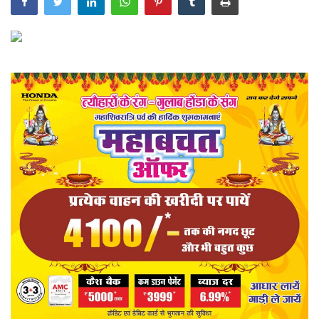
खेल
राज्य
व्यापार
संपादकीय
रोजगार
राजनीति
मनोरंजन
मैगज़ीन की लेख