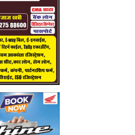
Do
pa
आ
म
Ad
Th
th