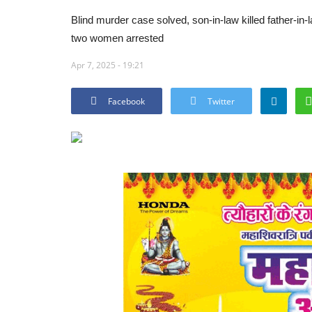
Blind murder case solved, son-in-law killed father-in-
two women arrested
Apr 7, 2025 - 19:21
Facebook
Twitter