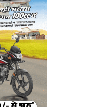
रा
च
Ad
In
af