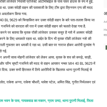
ॉकी लांजेवार निवासी प्रोजेक्ट आटोमोबाईल के पास पावर हाउस के रुप में हुई.
 था. उक्त संदेही वाहन की पतासाजी के लिए टीम द्वारा त्रिनयन एप्प की मदद
अ
ज का अवलोकन किया गया.
 BL 9629 को चिन्हाकित कर उक्त संदेही वाहन के बारे पता-तलाश किया जा
Ad
गजभिये को वारदात की रात में उक्त संदेही वाहन को चलाते देखा गया है.
He
ने पर बताया कि मृतक रॉकी लांजेवार उसका ससुर है नशे में अक्सर संदेही
वाल
ने के लिए धमकाते रहता था. वार्द्दत के दिन भी मृतक रॉकी लांजेवार नशे की
 गाली गुफतार कर धमकी दे रहा था. उसी बात पर नाराज होकर आरोपी दुल्यांश ने
हो गई.
जाकर अपनी सास मोहनी लांजेवार को लेकर आया. मृतक के शव को कपड़े, साड़ी,
 और पत्नि सृष्टी गजभिये की मदद से वाहन आयशर नम्बर MH 40 BL 9629 में
ा दिया. उक्त सभी हिरासत में लिये आरोपियों के खिलाफ थाना पुरानी भिलाई से
ोत, राकेश अन्ना, राकेश चौधरी, भावेश पटेल, अमित सिंह, गुनीत निर्मलकर एवं
र
ाम भवन के पास, गायकवाड का मकान, ग्राम उम्दा, थाना पुरानी भिलाई, जिला
क