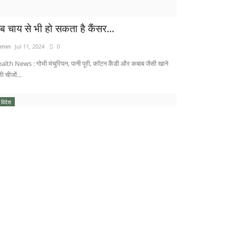
ब चाय से भी हो सकता है कैंसर...
min
Jul 11, 2024
0
alth News : गोभी मंचूरियन, पानी पूरी, कॉटन कैंडी और कबाब जैसी खाने
ी चीजों...
विदेश
शियन लड़की को गोद में बैठाकर युवक ने मारी बाइक
ो टक्कर,...