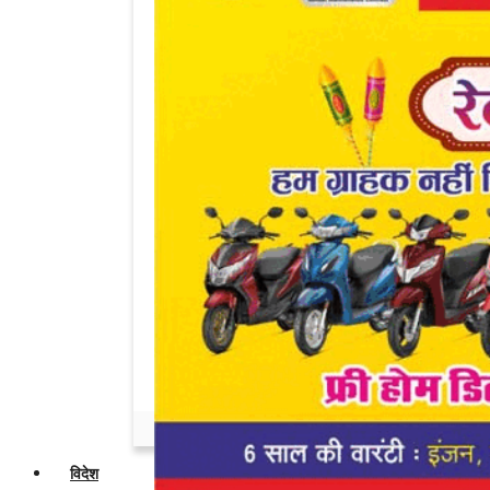
Admin
Jul 18, 2026
0
दो वॉल्वो बसों में जोरदार टक्कर, कंडक्टर की मौत,...
Admin
Mar 20, 2026
0
Diesel-Petrol Price Hike In India: 2.09
रुपए...
Admin
Mar 20, 2026
0
ज्योतिषाचार्य अशोक खरात गिरफ्तार, पुलिस को
मिली...
Admin
Mar 20, 2026
0
महाकुंभ में चर्चित हुई मोनालिसा ने परिवार के...
Admin
Mar 12, 2026
0
विदेश