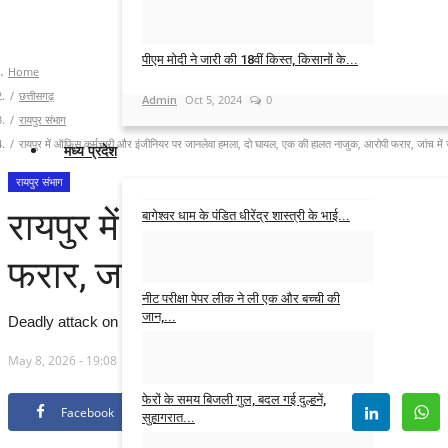
Admin
Oct 28, 2024
0
पीएम मोदी ने जारी की 18वीं किस्त, किसानों के...
Home
छत्तीसगढ़
Admin
Oct 5, 2024
0
रायपुर संभाग
रायपुर में ऑफिस कर्मचारी और इंजीनियर पर जानलेवा हमला, दो घायल, एक की हालत नाजुक, आरोपी फरार, जांच में जु
मध्य प्रदेश
रायपुर संभाग
रायपुर में ऑफिस कर्मचारी और इ
बागेश्वर धाम के पंडित धीरेंद्र शास्त्री के भाई...
Admin
Jul 15, 2026
0
फरार, जांच में जुटी देवेन्द्र नगर 
नीट परीक्षा पेपर लीक ने ली एक और बच्ची की
जान,...
Deadly attack on office employee and engineer in Raipur, two injure
Admin
Jun 4, 2026
0
May 8, 2026 - 19:08
फेरों के समय बिजली गुल, बदल गई दुल्हनें,
Facebook
Twitter
सुहागरात...