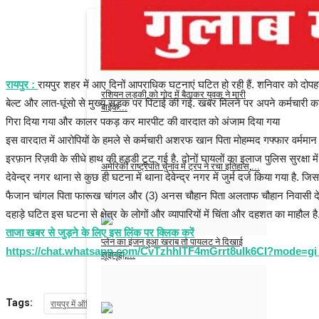
भाजपा विधायक त्रिभुवन राम के बेटे की रात में...
Admin
Feb 13, 2025
0
रायपुर :
रायपुर शहर में आए दिनों आपराधिक घटनाएं घटित हो रही हैं. शनिवार को दोप
रशियन लड़की को गोद में बैठाकर युवक ने मारी
बेल्ट और लात-घूंसो से मुख्य सड़क पर पिटाई की गई. खबर मिलने पर अपने कर्मचारी 
बाइक...
गिरा दिया गया और कालर पकड़ कर मारपीट की वारदात को अंजाम दिया गया
Admin
Feb 7, 2025
0
इस वारदात में आरोपियों के हमले से कर्मचारी अशरफ खान पिता मोहम्मद गफ्फार वर्ममान 
इरफ़ान रिज़वी के सीधे हाथ की हड्डी टूट गई है. दोनों घायलों का इलाज पुलिस सुरक्षा में
अमेरिकी राष्ट्रपति चुनाव में ट्रंप ने रचा इतिहास,...
देवेन्द्र नगर थाना से कुछ ही घटना में थाना देवेन्द्र नगर में जुर्म दर्ज किया गय
फैजान चांगल पिता फारूख चांगल और (3) अनस चौहान पिता अलताफ चौहान निवासी देवेन्द्र
Admin
Nov 6, 2024
0
दहाड़े घटित इस घटना से क्षेत्र के लोगों और व्यापारियों में चिंता और दहशत का माहौल है
ताजा खबर से जुड़ने के लिए इस लिंक पर क्लिक करें
प्लेन का इंजन हुआ खराब तो पायलट ने दिखाई
https://chat.whatsapp.com/CvTzhhITF4mGrrt8ulk6CI?mode=gi
सूझबूझ,...
tajakhabar
Jul 31, 2023
0
Tags:
रायपुर में ऑफिस कर्मचारी और इंजीनियर पर जानलेवा हमला
दो घायल
एक की 