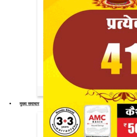
Admin
May 24, 2026
0
नार्वे की पत्रकार ने पूछा सवाल तो खामोशी से
निकल...
Admin
May 19, 2026
0
अमित शाह के सामने विरोध टालने जनसुनवाई रद्द
करने...
Admin
May 19, 2026
0
नेपाल में भारतीय नंबर प्लेट वाले वाहनों के प्रवेश...
Admin
Apr 25, 2026
0
मुख्य समाचार
सोनम वांगचुक को जंतर-मंतर से उठाकर ले गई
पुलिस,...