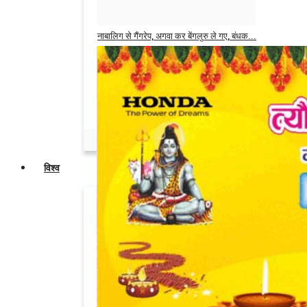
Admin
May 31, 2026
0
नाबालिग से गैंगरेप, अगवा कर बेंगलुरु ले गए, बंधक...
Admin
May 14, 2026
0
सगी बहनों ने जताई पतियों की अदला-बदली की
इच्छा,...
Admin
May 6, 2026
0
विश्व
इंडियन मार्केट पर खतरा, भारत से दगाबाजी पर
उतर...
Admin
Jun 3, 2026
0
डोनाल्ड ट्रंप की मौजूदगी में व्हाइट हाउस के बाहर...