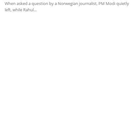
When asked a question by a Norwegian journalist, PM Modi quietly
A 
left, while Rahul...
fo