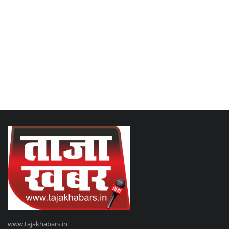
www.tajakhabars.in