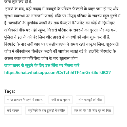
प्रमुख खबर
जांच शुरु कर दी है.
हादसे के बाद, बड़ी तादाद में मजदूरों के परिवार फैक्ट्री के बाहर जमा हो गए और
हेल्थ
सुरक्षा व्यवस्था पर नाराजगी जताई. मौके पर मौजूद परिवार के सदस्य बहुत गुस्से में
हैं. चश्मदीदों के मुताबिक काफी देर तक फैक्ट्री मैनेजमेंट का कोई भी ज़िम्मेदार
Language
अधिकारी मौके पर नहीं पहुंचा. जिससे परिवार के सदस्यों का गुस्सा और बढ़ गया.
पुलिस ने इलाके को घेर लिया और हादसे के कारणों की जांच शुरू कर दी है.
English
hindi
विस्फोट के बाद लगी आग पर एसडीआरएफ ने समय रहते काबू पा लिया. शुरुआती
जांच में ऑक्सीजन सिलेंडर फटने की आशंका जताई गई है, हालांकि विस्फोट के
असल वजह का फॉरेंसिक जांच के बाद खुलासा होगा.
ताजा खबर से जुड़ने के लिए इस लिंक पर क्लिक करें
https://chat.whatsapp.com/CvTzhhITF4mGrrt8ulk6CI?
Tags:
स्पंज आयरन फैक्ट्री में ब्लास्ट
मची चीख-पुकार
तीन मजदूरों की मौत
कई घायल
श्रमिकों के शव टुकड़ों में तब्दील
एक का पैर 10 फीट दूर जा गिरा