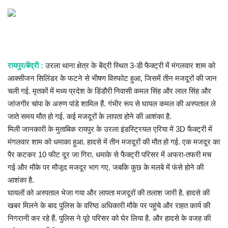
खेल
राज्य
रायपुर/बेंद्री :
उरला थाना क्षेत्र के बेंद्री स्थित 3-डी फैक्ट्री में मंगलवार शाम को
व्यापार
आक्सीजन सिलिंडर के फटने से भीषण विस्फोट हुआ, जिसमें तीन मजदूरों की जान
चली गई. मृतकों में मध्य प्रदेश के डिंडौरी निवासी कमल सिंह और लाल सिंह और
रोजगार
जांजगीर चांपा के अरुण पांडे शामिल हैं. गंभीर रूप से घायल कमल की अस्पताल ले
जाते समय मौत हो गई. कई मजदूरों के लापता होने की आशंका है.
संपादकीय
मिली जानकारी के मुताबिक रायपुर के उरला इंडस्ट्रियल एरिया में 3D फैक्ट्री में
मंगलवार शाम को धमाका हुआ. हादसे में तीन मजदूरों की मौत हो गई. एक मजदूर का
मनोरंजन
पैर कटकर 10 फीट दूर जा गिरा. धमाके से फैक्ट्री परिसर में अफरा-तफरी मच
गई और मौके पर मौजूद मजदूर भाग गए. जबकि कुछ के मलबे में फंसे होने की
राजनीति
आशंका है.
घायलों को अस्पताल भेजा गया और लापता मजदूरों की तलाश जारी है. हादसे की
मैगज़ीन की लेख
खबर मिलने के बाद पुलिस के वरिष्ठ अधिकारी मौके पर पहुंचे और राहत कार्य की
निगरानी कर रहे हैं. पुलिस ने पूरे परिसर को घेर लिया है. और हादसे के वजह की