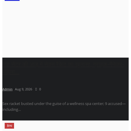
स्पा सेंटर की आड़ में सेक्स रैकेट का खुलासा, ग्राहक-मैनेजर-
महिला...
Admin
Aug 9, 2026
0
Sex racket busted under the guise of a wellness spa center; 9 accused—
including...
हेल्थ