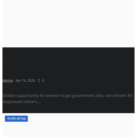
महिलाओं के लिए सरकारी नौकरी का सुनहरा मौका, आंगनबाड़ी
केंद्रों...
Admin
Apr 16, 2026
0
Golden opportunity for women to get government jobs, recruitment for
Anganwadi centers,...
मैगज़ीन की लेख