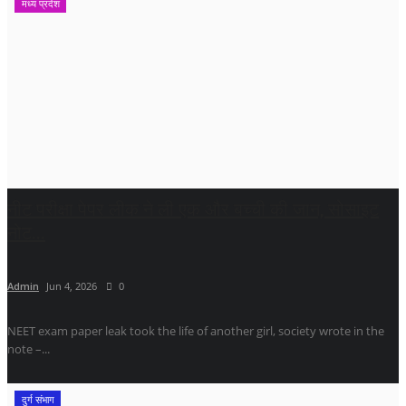
मध्य प्रदेश
नीट परीक्षा पेपर लीक ने ली एक और बच्ची की जान, सोसाइट
नोट...
Admin
Jun 4, 2026
0
NEET exam paper leak took the life of another girl, society wrote in the
note –...
दुर्ग संभाग