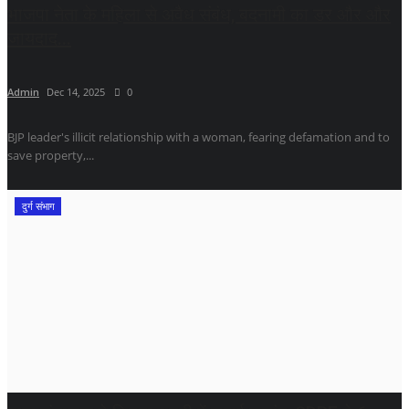
भाजपा नेता के महिला से अवैध संबंध, बदनामी का डर और और
जायदाद...
Admin
Dec 14, 2025
0
BJP leader's illicit relationship with a woman, fearing defamation and to
save property,...
दुर्ग संभाग