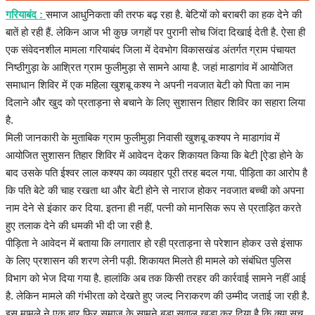
हेल्थ
गरियाबंद :
समाज आधुनिकता की तरफ बढ़ रहा है. बेटियों को बराबरी का हक देने की
बातें हो रही हैं. लेकिन आज भी कुछ जगहों पर पुरानी सोच जिंदा दिखाई देती है. ऐसा ही
Language
एक संवेदनशील मामला गरियाबंद जिला में देवभोग विकासखंड अंतर्गत ग्राम पंचायत
निष्ठीगुड़ा के आश्रित ग्राम फुलीमुड़ा से सामने आया है. जहां माडागांव में आयोजित
English
hindi
समाधान शिविर में एक महिला खुशबू कश्य ने अपनी नवजात बेटी को पिता का नाम
दिलाने और खुद को प्रताड़ना से बचाने के लिए सुशासन तिहार शिविर का सहारा लिया
है.
मिली जानकारी के मुताबिक ग्राम फुलीमुड़ा निवासी खुशबू कश्यप ने माडागांव में
आयोजित सुशासन तिहार शिविर में आवेदन देकर शिकायत किया कि बेटी [ऐडा होने के
बाद उसके पति ईश्वर लाल कश्यप का व्यवहार पूरी तरह बदल गया. पीड़िता का आरोप है
कि पति बेटे की चाह रखता था और बेटी होने से नाराज होकर नवजात बच्ची को अपना
नाम देने से इंकार कर दिया. इतना ही नहीं, पत्नी को मानसिक रूप से प्रताड़ित करते
हुए तलाक देने की धमकी भी दी जा रही है.
पीड़िता ने आवेदन में बताया कि लगातार हो रही प्रताड़ना से परेशान होकर उसे इंसाफ
के लिए प्रशासन की शरण लेनी पड़ी. शिकायत मिलते ही मामले को संबंधित पुलिस
विभाग को भेज दिया गया है. हालांकि अब तक किसी तरहर की कार्रवाई सामने नहीं आई
है. लेकिन मामले की गंभीरता को देखते हुए जल्द निराकरण की उम्मीद जताई जा रही है.
इस मामले ने एक बार फिर समाज के सामने बड़ा सवाल खड़ा कर दिया है कि क्या सच