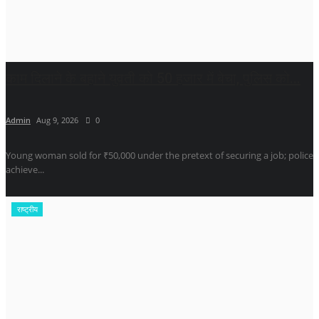
काम दिलाने के बहाने युवती को 50 हजार में बेचा, पुलिस को...
Admin
Aug 9, 2026
0
Young woman sold for ₹50,000 under the pretext of securing a job; police
achieve...
राष्ट्रीय