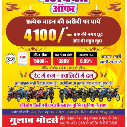
संपादकीय
रोजगार
राजनीति
मनोरंजन
मैगज़ीन की लेख
All
मैगज़ीन की लेख
प्रमुख खबर