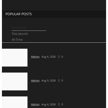
POPULAR POSTS
This Week
This Month
All Time
नीले ड्र्म में पैक होने का डर!, लव मैरिज के 21 साल बाद...
Admin
Aug 6, 2026
0
घटारानी वाटरफॉल में रोमांच पड़ा भारी: ऊंचाई से नीचे गिरा...
Admin
Aug 9, 2026
0
छत्तीसगढ़ में शर्मनाक वारदात, बस छूटने पर लिफ्ट का इंतजार...
Admin
Aug 4, 2026
0