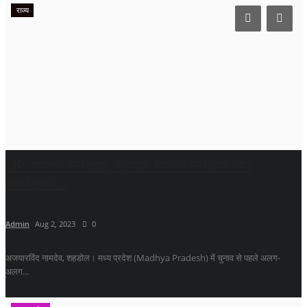
राज्य
MP: राजस्व निरीक्षक, सहायक राजस्व निरीक्षक और
उपयंत्रियों...
Admin
Aug 2, 2023
0
अजयारविंद नामदेव, शहडोल। मध्य प्रदेश (Madhya Pradesh) में चुनाव से पहले अलग-
अलग...