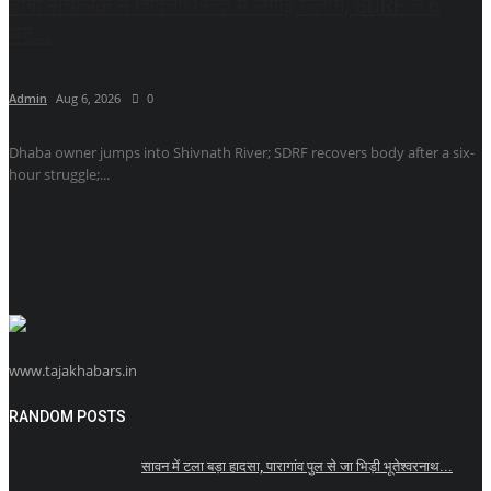
ढाबा संचालक ने शिवनाथ नदी में लगाई छलांग, SDRF ने 6
घंटे...
Admin
Aug 6, 2026
0
Dhaba owner jumps into Shivnath River; SDRF recovers body after a six-
hour struggle;...
www.tajakhabars.in
RANDOM POSTS
सावन में टला बड़ा हादसा, पारागांव पुल से जा भिड़ी भूतेश्वरनाथ...