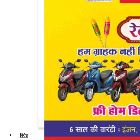
Admin
Jul 18, 2026
0
दो वॉल्वो बसों में जोरदार टक्कर, कंडक्टर की मौत,...
Admin
Mar 20, 2026
0
Diesel-Petrol Price Hike In India: 2.09
रुपए...
Admin
Mar 20, 2026
0
ज्योतिषाचार्य अशोक खरात गिरफ्तार, पुलिस को
मिली...
Admin
Mar 20, 2026
0
महाकुंभ में चर्चित हुई मोनालिसा ने परिवार के...
Admin
Mar 12, 2026
0
विदेश