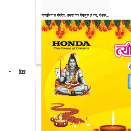
Admin
May 31, 2026
0
नाबालिग से गैंगरेप, अगवा कर बेंगलुरु ले गए, बंधक...
Admin
May 14, 2026
0
सगी बहनों ने जताई पतियों की अदला-बदली की
इच्छा,...
Admin
May 6, 2026
0
विश्व
इंडियन मार्केट पर खतरा, भारत से दगाबाजी पर
उतर...
Admin
Jun 3, 2026
0
डोनाल्ड ट्रंप की मौजूदगी में व्हाइट हाउस के बाहर...