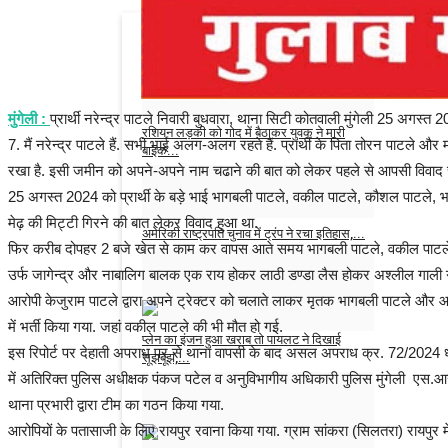
भाजपा विधायक त्रिभुवन राम के बेटे की रात में...
Admin
Feb 13, 2025
0
मुंगेली :
प्रार्थी नरेन्द्र पाटले निवारी बुधवारा, थाना सिटी कोतवाली मुंगेली 25 अगस
रशियन लड़की को गोद में बैठाकर युवक ने मारी
7. मैं नरेन्द्र पाटले हैं. सभी भाई अलग-अलग रहते हैं. प्रार्थी के पिता तोरन पाटले औ
बाइक...
रखा है. इसी जमीन को अपने-अपने नाम चढाने की बात को लेकर पहले से आपसी विवाद 
Admin
Feb 7, 2025
0
25 अगस्त 2024 को प्रार्थी के बड़े भाई भागबली पाटले, वकील पाटले, कौशल पाटले, भा
मेढ़ की मिट्टी गिरने की बात लेकर विवाद हुआ था.
अमेरिकी राष्ट्रपति चुनाव में ट्रंप ने रचा इतिहास,...
फिर करीब दोपहर 2 बजे खेत से काम कर वापस आते समय भागबली पाटले, वकील पाटले, क
उर्फ जागेन्द्र और नाबालिग बालक एक राय होकर लाठी डण्डा लैस होकर अश्लील गाली 
Admin
Nov 6, 2024
0
आरोपी केजुराम पाटले द्वारा अपने ट्रेक्टर को चलाते लाकर मृतक भागबली पाटले औ
में भर्ती किया गया. जहां वकील पाटले की भी मौत हो गई.
प्लेन का इंजन हुआ खराब तो पायलट ने दिखाई
इस रिपोर्ट पर देहाती अपराध पर से थाना वापसी के बाद असल अपराध क्र. 72/2024 ध
सूझबूझ,...
में अतिरिक्त पुलिस अधीक्षक पंकज पटेल व अनुविभागीय अधिकारी पुलिस मुंगेली एस.आर. घृत
tajakhabar
Jul 31, 2023
0
थाना प्रभारी द्वारा टीम का गठन किया गया.
आरोपियों के पतासाजी के लिए रायपुर रवाना किया गया. ग्राम सांकरा (सिलतरा) रायपुर मे