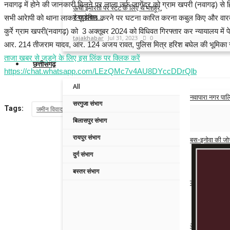
नवागढ़ में होने की जानकारी मिलने पर लाला उर्फ जागेंद्र को ग्राम खपरी (नवागढ़) से 
ऊंची इमारतों पर स्टंट के लिए थे मशहूर,
सभी आरेापी को थाना लाकर पूछताछ करने पर घटना कारित करना कबुल किए और वारदात में
डेयरडेविल...
कुर्रे ग्राम खपरी(नवागढ़) को 3 अक्तूबर 2024 को विधिवत गिरफ्तार कर न्यायालय में पेशक
tajakhabar
Jul 31, 2023
0
आर. 214 तीजराम यादव, आर. 124 अजय रावत, पुलिस मित्र हरिश बघेल की भूमिका 
ताजा खबर से जुड़ने के लिए इस लिंक पर क्लिक करें
छत्तीसगढ़
https://chat.whatsapp.com/LEzQMc7v4AU8DYccDDrQlb
All
नवापारा नगर पालि
सरगुजा संभाग
Tags:
जमीन विवाद में 2 सगे भाइयों की ट्रैक्टर से कुचलकर हत्या
नाम बदलकर रायपुर और नव
Admin
Aug 7,
बिलासपुर संभाग
रायपुर संभाग
बस-इनोवा की जोर
दुर्ग संभाग
Admin
Aug 6,
बस्तर संभाग
डंडे से हमला कर
Admin
Aug 6,
अपनी ही सरकार के