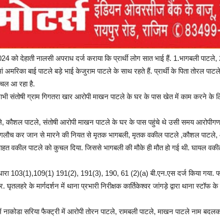
्त 2024 को देहाती नालसी अपराध दर्ज कराया कि प्रार्थी लोग सात भाई हैं. 1.भागबली पा
र मां अमरिका बाई पाटले बड़े भाई केजुराम पाटले के साथ रहते हैं. प्रार्थी के पिता तोरल
चल आ रहा है.
भी संतोषी ग्राम गिगतरा खार आरोपी माखन पाटले के घर के पास खेत में काम करने के लि
ौशल पाटले, संतोषी आरोपी माखन पाटले के घर के पास पहुंचे थे उसी समय आरोपीगण तोर
गलौच कर जान से मारने की नियत से मृतक भागबली, मृतक वकील पाटले ,कौशल पाटले, आहि
र आहत वकील पाटले को कुचल दिया. जिससे भागबली की मौके ही मौत हो गई थी. घायल वक
ारा 103(1),109(1) 191(2), 191(3), 190, 61 (2)(a) बी.एन.एस दर्ज किया गया. फरार
लहरे के मार्गदर्शन में थाना प्रभारी निरीक्षक कार्तिकेश्वर जांगड़े द्वारा थाना स्टॉफ क
ं नाकोडा सरिया फैक्ट्री में आरोपी तोरन पाटले, रामबली पाटले, माखन पाटले नाम बदलकर का