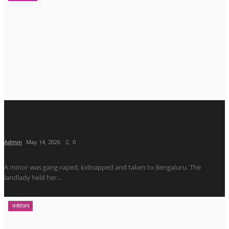
नाबालिग से गैंगरेप, अगवा कर बेंगलुरु ले गए, बंधक बनाकर...
Admin
May 14, 2026
0
A minor was gang-raped, kidnapped and taken to Bengaluru. The
landlady held her...
मनोरंजन