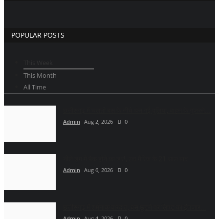
POPULAR POSTS
This Week
This Month
All Time
छत्तीसगढ़ में चलती बस के नीचे धंस गई पुलिया, वाहन के गुजरने...
Admin
Aug 2, 2026
0
नीले ड्र्म में पैक होने का डर!, लव मैरिज के 21 साल बाद...
Admin
Aug 6, 2026
0
छत्तीसगढ़ में शर्मनाक वारदात, बस छूटने पर लिफ्ट का इंतजार...
Admin
Aug 4, 2026
0