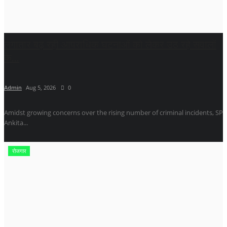
लगातार बढ़ रही आपराधिक घटनाओं को लेकर उठ रहे सवालों
के...
Admin
Aug 5, 2026
0
Amidst growing concerns over the rising number of criminal incidents, SP
Ankita...
रोजगार