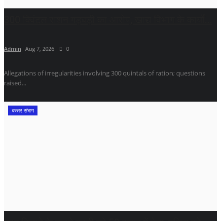
300 क्विंटल राशन गड़बड़ी का आरोप, खाद्य विभाग के कार्यों...
Admin
Aug 7, 2026
0
Allegations of irregularities involving 300 quintals of ration; questions
raised...
बस्तर संभाग