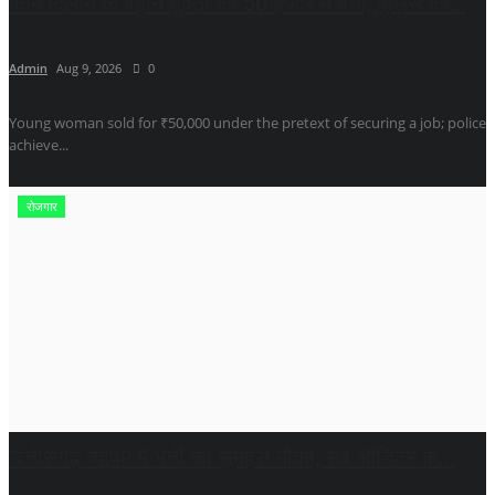
काम दिलाने के बहाने युवती को 50 हजार में बेचा, पुलिस को...
Admin
Aug 9, 2026
0
Young woman sold for ₹50,000 under the pretext of securing a job; police
achieve...
रोजगार
छत्तीसगढ़ व्यापम में भर्ती का सुनहरा मौका, सब ऑडिटर के...