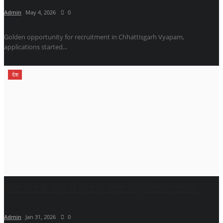
Admin
May 4, 2026
0
Golden opportunity for recruitment in Chhattisgarh Vyapam,
applications started...
देश
बजट आने से पहले ही महंगे हो जाएंगे बीड़ी-सिगरेट, तंबाकू...
Admin
Jan 31, 2026
0