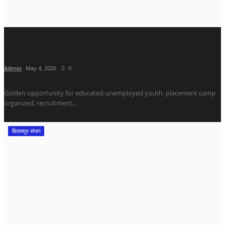
शिक्षित बेरोजगार युवाओं के लिए सुनहरा मौका, प्लेसमेंट कैंप...
Admin
May 4, 2026
0
Golden opportunity for educated unemployed youth, placement camp
organized, recruitment...
बिलासपुर संभाग