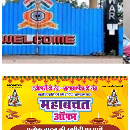
संपादकीय
रोजगार
राजनीति
मनोरंजन
मैगज़ीन की लेख
All
मैगज़ीन की लेख
प्रमुख खबर