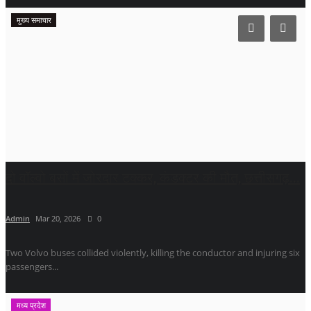
मुख्य समाचार
दो वॉल्वो बसों में जोरदार टक्कर, कंडक्टर की मौत, छत्तीसगढ़...
Admin
Mar 20, 2026
0
Two Volvo buses collided violently, killing the conductor and injuring six
passengers...
मध्य प्रदेश