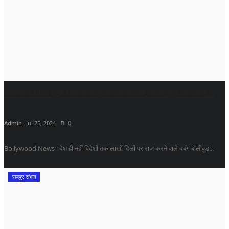
सलमान बोले-मुझे मारना चाहता था लॉरेंस, बॉलीवुड के दबंग...
Admin
Jul 25, 2024
0
Bollywood News : देश ही नहीं विदेशों तक लाखों दिलों पर राज करने वाले दबंग बॉलीवुड...
रायपुर संभाग