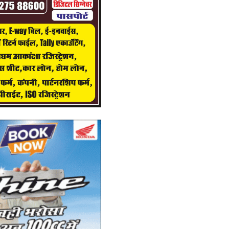
क
Ad
In
wi
छे
प
Ad