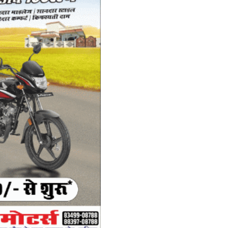
Th
th
द
ट्
Ad
Tr
we