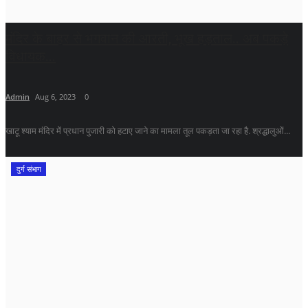
मंदिर के बाहर से भगवान की आरती, भूख हड़ताल.. अब पकड़े
विधायक...
Admin
Aug 6, 2023
0
खाटू श्याम मंदिर में प्रधान पुजारी को हटाए जाने का मामला तूल पकड़ता जा रहा है. श्रद्धालुओं...
दुर्ग संभाग