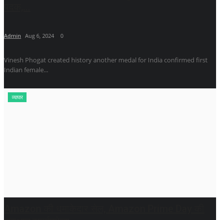
पदक,...
Admin
Aug 6, 2024
0
Vinesh Phogat created history another medal for India confirmed first
Indian female...
व्यापार
Amazon की धमाकेदार सेल, Amazon Prime Day की