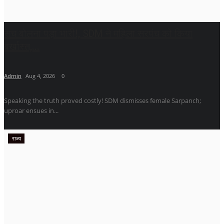
सच बोलना पड़ा भारी!, SDM ने महिला सरपंच को किया
बर्खास्त,...
Admin
Aug 4, 2026
0
Speaking the truth proved costly! SDM dismisses female Sarpanch;
uproar ensues in...
राज्य