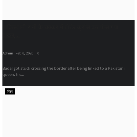
पाकिस्तानी रानी के चक्कर में बॉर्डर क्रॉस कर फंस गया
बादल,...
Admin
Feb 8, 2026
0
Badal got stuck crossing the border after being linked to a Pakistani
queen; his...
विश्व