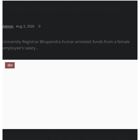
यूनिवर्सिटी के कुलसचिव भूपेन्द्र कुमार गिरफ्तार, महिला...
Admin
Aug 3, 2026
0
University Registrar Bhupendra Kumar arrested; funds from a female
employee's salary...
खेल
विनेश फोगाट ने रचा इतिहास, पक्का हुआ भारत का एक और