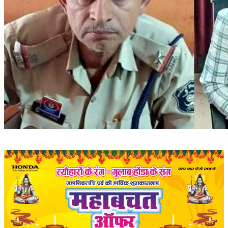
संपादकीय
रोजगार
राजनीति
मनोरंजन
मैगज़ीन की लेख
All
मैगज़ीन की लेख
प्रमुख खबर