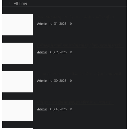
All Time
सेक्स रेकेट का खुलासा, देह व्यापार के दो अड्डों पर पुलिस...
Admin
Jul 31, 2026
0
छत्तीसगढ़ में चलती बस के नीचे धंस गई पुलिया, वाहन के गुजरने...
Admin
Aug 2, 2026
0
भाजपा नेता अभय वर्मा पर 34 वर्षीय विधवा महिला के साथ आधी...
Admin
Jul 30, 2026
0
नीले ड्र्म में पैक होने का डर!, लव मैरिज के 21 साल बाद...
Admin
Aug 6, 2026
0