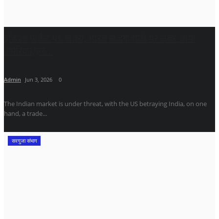
इंडियन मार्केट पर खतरा, भारत से दगाबाजी पर उतर आया
अमेरिका,एक...
Admin
Jun 3, 2026
0
The Indian market is under threat, with the US betraying India, on one
hand, a trade...
सरगुजा संभाग