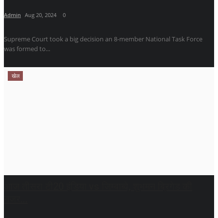
Admin
Aug 20, 2024
0
Supreme Court took a big decision an 8-member National Task Force
was formed to...
खेल
आज तीसरा टी20 इंडिया vs जिम्बाब्वे, शुभमन ब्रिगेड की
नजर...