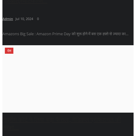
शुरुआत,स्मार्टफोन्स...
Admin
Jul 10, 2024
0
Amazons Big Sale : Amazon Prime Day को शुरू होने में बस एक हफ़्ते से ज़्यादा का...
देश
सुप्रीम कोर्ट ने लिया बड़ा फैसला, मेडिकल प्रोफेशनल की
सुरक्षा...