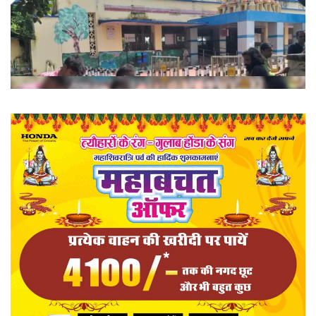
खेल
राज्य
व्यापार
संपादकीय
रोजगार
राजनीति
मनोरंजन
मैगज़ीन की लेख