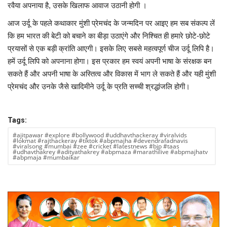
रवैया अपनाया है, उसके खिलाफ आवाज उठानी होगी ।
आज उर्दू के पहले कथाकार मुंशी प्रेमचंद के जन्मदिन पर आइए हम सब संकल्प लें
कि हम भारत की बेटी को बचाने का बीड़ा उठाएंगे और निश्चित ही हमारे छोटे-छोटे
प्रयासों से एक बड़ी क्रांति आएगी। इसके लिए सबसे महत्वपूर्ण चीज उर्दू लिपि है।
हमें उर्दू लिपि को अपनाना होगा। इस प्रकार हम स्वयं अपनी भाषा के संरक्षक बन
सकते हैं और अपनी भाषा के अस्तित्व और विकास में भाग ले सकते हैं और यही मुंशी
प्रेमचंद और उनके जैसे खादिमीने उर्दू के प्रति सच्ची श्रद्धांजलि होगी।
Tags:
#ajitpawar #explore #bollywood #uddhavthackeray #viralvids
#lokmat #rajthackeray #tiktok #abpmajha #devendrafadnavis
#viralsong #mumbai #zee #cricket #latestnews #bjp #taas
#udhavthakrey #adityathakrey #abpmaza #marathilive #abpmajhatv
#abpmaja #mumbaikar