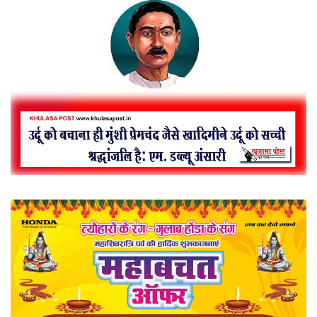
खेल
राज्य
व्यापार
संपादकीय
रोजगार
राजनीति
मनोरंजन
मैगज़ीन की लेख