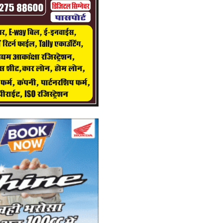
La
pr
इ
सर
Ad
No
bl