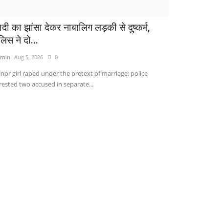
ादी का झांसा देकर नाबालिग लड़की से दुष्कर्म,
लिस ने दो...
min
Aug 5, 2026
0
nor girl raped under the pretext of marriage; police
rested two accused in separate...
राज्य
दमाशों ने दुकानदार पर फेंका खौलता तेल: बुरी तरह