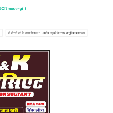
झ
k6CI?mode=gi_t
Ad
चंक
पैसे
ा
दो दोस्तों को के साथ मिलकर 13 वर्षीय लड़की के साथ सामूहिक बलात्कार
स
हि
Ad