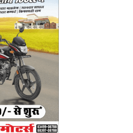
W
कर
Ad
Wh
ac