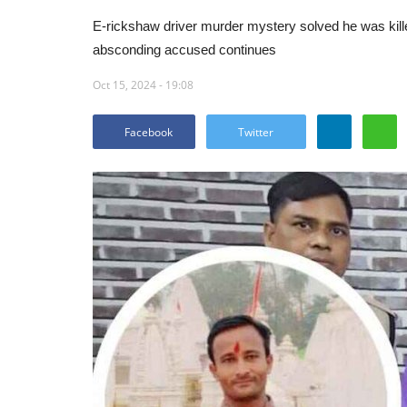
E-rickshaw driver murder mystery solved he was killed
absconding accused continues
Oct 15, 2024 - 19:08
Facebook
Twitter