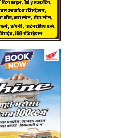
He
और 
आ
म
Ad
Th
th