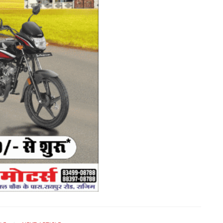
अ
Ad
Ar
दाय