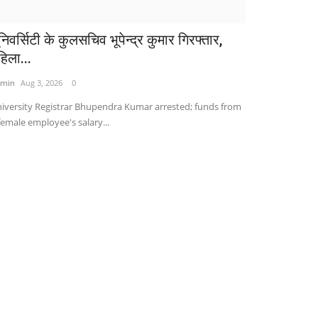
निवर्सिटी के कुलसचिव भूपेन्द्र कुमार गिरफ्तार,
हिला...
min
Aug 3, 2026
0
iversity Registrar Bhupendra Kumar arrested; funds from
female employee's salary...
विश्व
ंडियन मार्केट पर खतरा, भारत से दगाबाजी पर उतर