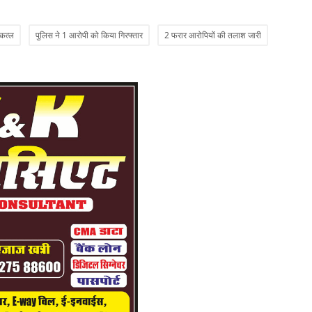
आ
 कत्ल
पुलिस ने 1 आरोपी को किया गिरफ्तार
2 फरार आरोपियों की तलाश जारी
Ad
Th
In
इ
घ
Ad