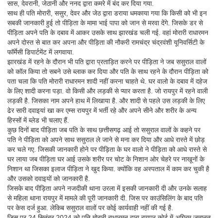
सास, देवरानी, जेठानी और ननद द्वारा कमरे में बंद कर दिया गया.
साथ ही पति मोरारी, ससुर, देवर और जेठ द्वारा डराया धमकाया गया कि किसी को भी इन
सबकी जानकारी हुई तो पीड़िता के मामा भाई पापा को जान से मरवा देंगे. जिसके डर से
पीड़िता अपने पति के दबाव में आकर उसके साथ झारखंड चली गई. वहां मोरारी राधारमन
अपने दोस्त से बात कर अपना और पीड़िता की नौकरी रामचंद्र चंद्रवंशी यूनिवर्सिटी के
फॉर्मेसी डिपार्टमेंट में लगवाया.
झारखंड में रहने के दौरान भी पति द्वारा प्रताड़ित करने पर पीड़िता ने जब ससुराल वालों
को कॉल किया तो सबने उसे ब्लाक कर दिया और पति के साथ रहने के दौरान पीड़िता को
पता चला कि पति मोरारी राधारमन शादी नहीं करना चाहते थे. घर वालो के दबाव में दहेज
के लिए शादी करना पड़ा. वो किसी और लड़की से प्यार करता है. जो रायपुर में रहने वाली
लड़की है. जिसका नाम अपने हाथ में लिखाया है. और शादी से पहले उस लड़की के लिए
ढेर सारी दवाइयां खा कर एम्स रायपुर में भर्ती रहे और अपने सीने और शरीर के अन्य
हिस्सों में ब्लेड भी चलाए हैं.
कुछ दिनों बाद पीड़िता जब पति के साथ छत्तीसगढ़ आई तो ससुराल वालों के कहने पर
पति ने पीड़िता को अपने साथ ससुराल ले जाने से मना कर दिया और आधे रास्ते में छोड़
कर चले गए. जिसकी जानकारी होने पर पीड़िता के घर वालो ने पीड़िता को आधे रास्ते से
घर लाया जब पीड़िता घर आई उसके शरीर पर चोट के निशान ओर चेहरे पर नाखूनों के
निशान था जिसका इलाज पीड़िता ने खुद किया. क्योंकि वह अस्पताल में काम कर चुकी है
और उसको दवाइयों को जानकारी है.
जिसके बाद पीड़िता अपने नजदीकी थाना उरला में इसकी जानकारी दी और उनके सलाह
से महिला थाना रायपुर में मामले की पूरी जानकारी दी. जिस पर काउंसिलिंग के बाद पति
पर केस दर्ज हुआ. लेकिब ससुराल वालों पर कोई कार्यवाही नहीं की गई है.
जिस पर 24 सितंबर 2024 को पति मोरारी राधारमन द्वारा रायपुर कोर्ट में अग्रिम जमानत