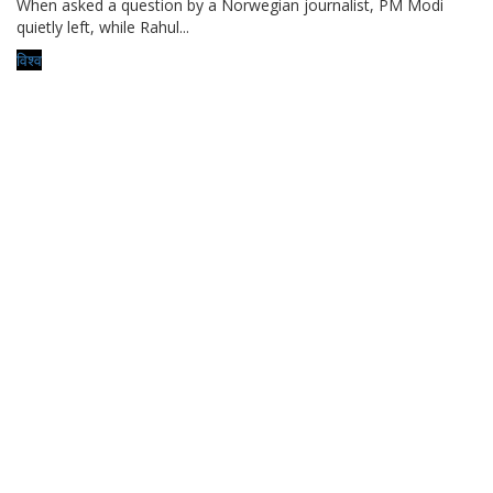
When asked a question by a Norwegian journalist, PM Modi
quietly left, while Rahul...
विश्व