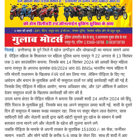
भिलाई :
छत्तीसगढ़ के दुर्ग जिले में दहेज उत्पीड़न और धोखाधड़ी का मामला सामने आया
है. पीड़ित महिला के शिकायत पर महिला पुलिस थाना रायपुर ने 22 अगस्त से 13 सितंबर
तक 3 बार काउंसलिंग कराया. जिसके बाद 14 सितंबर 2024 को आरक्षी केंद्र महिला
थाना रायपुर के अपराध क्रमांक 89/2024 धारा 85 BNSs भारतीय न्याय संहिता में
पति मोरारी राधारमन के खिलाफ FIR दर्ज कर लिया गया. लेकिन पीड़िता के दिए गए
आवेदन और बयान के मुताबिक अभी भी ससुराल वालों पर कोई कार्यवाही नहीं की गई है.
जिसके लिए पीड़िता में महिला आयोग, मानव अधिकार संघ, और SP ऑफिस में आवेदन
देकर ससुराल वालों के खिलाफ कार्यवाही की मांग की है.
उरला थाना क्षेत्र के पीड़ित महिला ने बताया कि उसकी शादी 24 अप्रैल 2024 को हिंदू
रीति रिवाज के मुताबिक हुई. जिसके बाद वह अपने ससुराल उमदा चली गई. शादी के दूसरे
दिन ही ससुराल में सबका रूखा व्यवहार रहा. जिस पर ससुर मोहन लाल देवांगन, सास
सावित्री देवी और जेठानी डाली द्वारा खरी-खोटी सुनाते हुए दहेज के सामान में कमी
बताकर ताना मारने लगे और जेठानी के दहेज की तुलना करने लगे.
जबकि पीड़िता के मायके से अपनी ताकत के मुताबिक 151000 /- का चैक, फर्नीचर
सामान, स्कूटी, और सोने चांदी के करीब 5-6 लाख के जेवर दिए. साथ ही शादी में आए