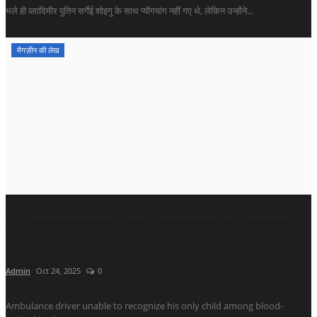
भले ही व्लादिमीर पुतिन सर्गेई शोइगू के साथ प्योंगयांग नहीं गए थे, लेकिन उन्होंने...
मैगज़ीन की लेख
खून से लथपथ शवों में खुद के इकलौते को नहीं पहचान सका
एंबुलेंस...
Admin
Oct 24, 2025
0
Ambulance driver unable to recognize his only child among blood-