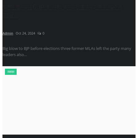
चुनाव से पहले BJP को बड़ा झटका, तीन पूर्व विधायकों ने
छोड़ी...
Admin
Oct 24, 2024
0
Big blow to BJP before elections three former MLAs left the party many
leaders also...
व्यापार