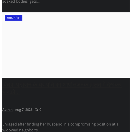
soaked bodies, gets...
बस्तर संभाग
विधवा पड़ोसन के घर पति को आपत्तिजनक हालत में देखकर
भड़की...
Admin
Aug 7, 2026
0
Enraged after finding her husband in a compromising position at a
widowed neighbor's...