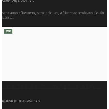
Admin
Aug 8, 2026
0
Accusation of becoming Sarpanch using a fake caste certificate; plea for
justice...
विदेश
उत्तर कोरिया के किम जोंग ने लगवाईं रूसी राष्ट्रपति पुतिन...
tajakhabar
Jul 31, 2023
0