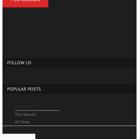
FOLLOW US
POPULAR POSTS
This Week
This Month
All Time
छत्तीसगढ़ में चलती बस के नीचे धंस गई पुलिया, वाहन के गुजरने...