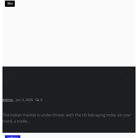
विश्व
इंडियन मार्केट पर खतरा, भारत से दगाबाजी पर उतर आया
अमेरिका,एक...
Admin
Jun 3, 2026
0
The Indian market is under threat, with the US betraying India, on one
hand, a trade...