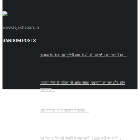
www.tajakhabars.in
RANDOM POSTS
इलाज के बिना नहीं टूटेगी अब किसी की सांस!, खान सर ने मां...
भाजपा नेता के महिला से अवैध संबंध, बदनामी का डर और और
जायदाद...
अब चाय से भी हो सकता है कैंसर...
छत्तीसगढ़ बिजली कंपनी में बंपर भर्ती, 1235 पदों पर होगी...