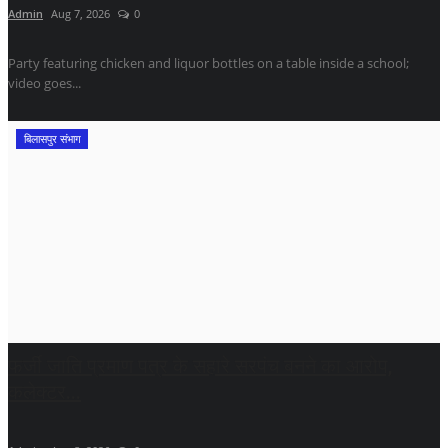
Admin
Aug 7, 2026
0
Party featuring chicken and liquor bottles on a table inside a school;
video goes...
बिलासपुर संभाग
फर्जी जाति प्रमाण पत्र के सहारे सरपंच बनने का आरोप,
कलेक्टर...