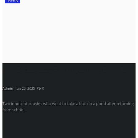
छत्तीसगढ़
स्कूल से लौटकर तालाब में नहाने गए दो मासूम चचेरे भाइयों...
Admin
Jun 25, 2025
0
Two innocent cousins ​​who went to take a bath in a pond after returning
from school...