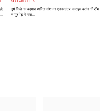
LE
NEXT ARTICLE
He
़ी,
दुर्ग जिले का बदमाश अमित जोश का एनकाउंटर, क्राइम ब्रांच की टीम
के 
...
से मुठभेड़ में मारा...
ल
रह
Ad
Am
in