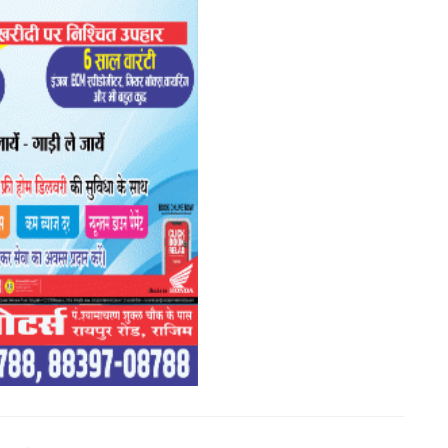
सा
Ad
Ga
th
य
कई
Ad