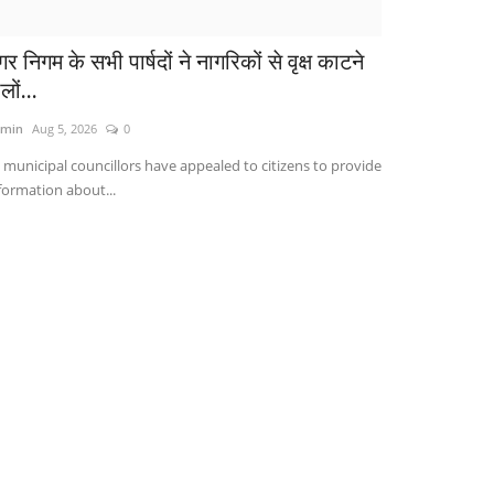
र निगम के सभी पार्षदों ने नागरिकों से वृक्ष काटने
लों...
min
Aug 5, 2026
0
l municipal councillors have appealed to citizens to provide
formation about...
देश
0-10 दिन के भीतर तीन महिलाओं के साथ