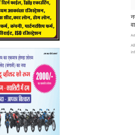
नग
वा
Ad
Al
in
1