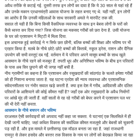
अवैध तरीके से कटाई गई. दूसरी तरफ इन लोगों का दावा है कि ये 30 साल से यहां रहे हैं
और उनके मकान प्रधानमंत्री आवास योजना के तहत बनाए गए थे. यही नहीं, इन लोगों
का आरोप है कि उनकी महिलाओं के साथ सरकारी अमले ने मारपीट तक की.
सवाल तो यही है कि बिना किसी वैकल्पिक व्यवस्था के साथ इन बेबस लोगों के घरों को
कैसे ध्वस्त कर दिया गया? जिस योजना का मकसद गरीबों को छत देना है. उसी योजना
के घर को प्रशासन ने मिट्टी में मिला दिया.
इस अचानक हुई कार्रवाई ने न सिर्फ छत छीनी, बल्कि बच्चों की शिक्षा और भविष्य पर भी
प्रहार किया है. मलबे के नीचे छोटे-छोटे बच्चों की किताबें, स्कूल ड्रेस, राशन और दैनिक
उपयोग की सभी वस्तुएं दब गईं. वर्तमान में ये परिवार अपने मासूम बच्चों के साथ खुले
आसमान के नीचे रहने को मजबूर हैं. तपती धूप और अनिश्चित भविष्य के बीच इन परिवारों
के पास अब सिर छुपाने की भी जगह नहीं बची है.
नीय ग्रामीणों का कहना है कि प्रशासन और रसूखदारों की सांठगांठ के चलते हमेशा गरीबों
को ही निशाना बनाया जाता है. यह घटना प्रदेश की न्याय व्यवस्था और प्रशासनिक
संवेदनशीलता पर गंभीर सवाल खड़े करती है. क्या इस देश में गरीब, आदिवासी और दलित
परिवारों के आशियाने की कोई कीमत नहीं है? जहाँ एक ओर रसूखदारों के अवैध निर्माणों
पर आंखें मूंद ली जाती हैं. वहीं सालों से रह रहे गरीबों को बेघर करने में प्रशासन पल भर
की भी देरी नहीं करता.
आसमान के नीचे बचपन और भविष्य
दरअसल ऐसी कार्रवाइयों को अपवाद नहीं कहा जा सकता. ये घटनाएं एक सिलसिले में ही
देखी जानी चाहिए. जहां कथित विकास की सर्वाधिक कीमत मजलूमो और बेबसों को चुकानी
पड़ रही है. और इस मामले में छत्तीसगढ़ एक मॉडल बनता जा रहा है. जहां राजधानी
रायपुर से लेकर हसदेव और बस्तर तक विकास के नाम पर लोगों को बेदखल किया जा रहा