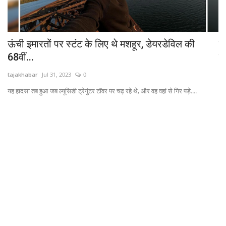
ऊंची इमारतों पर स्टंट के लिए थे मशहूर, डेयरडेविल की
प
68वीं...
दा
tajakhabar
Jul 31, 2023
0
Ad
यह हादसा तब हुआ जब ल्यूसिडी ट्रेगुंटर टॉवर पर चढ़ रहे थे, और वह वहां से गिर पड़े....
Pe
Pa