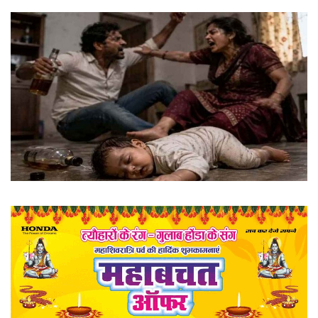
खेल
राज्य
व्यापार
संपादकीय
रोजगार
राजनीति
मनोरंजन
मैगज़ीन की लेख