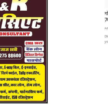
ग
7
Ad
Di
yo
क