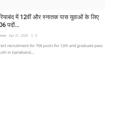
रियाबंद में 12वीं और स्नातक पास युवाओं के लिए
06 पदों...
min
Apr 21, 2026
0
rect recruitment for 706 posts for 12th and graduate pass
uth in Gariaband,...
देश
म उम्र के बच्चों को अभिभावकों के बिना पटाखा न