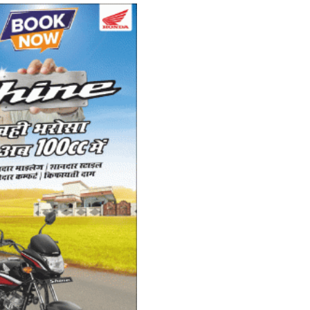
बे
Ad
Do
pa
पत
मा
Ad