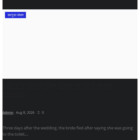
सरगुजा संभाग
शादी के 3 दिन बाद दुल्हन टॉयलेट जा रही हूं बोलकर
रफूचक्कर,...
Admin
Aug 8, 2026
0
Three days after the wedding, the bride fled after saying she was going
to the toilet;...