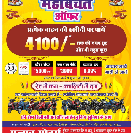
संपादकीय
रोजगार
मनोरंजन
राजनीति
मैगज़ीन की लेख
All
मैगज़ीन की लेख
प्रमुख खबर