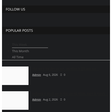
FOLLOW US
POPULAR POSTS
This Week
This Month
All Time
नीले ड्र्म में पैक होने का डर!, लव मैरिज के 21 साल बाद...
Admin
Aug 6, 2026
0
छत्तीसगढ़ में चलती बस के नीचे धंस गई पुलिया, वाहन के गुजरने...
Admin
Aug 2, 2026
0