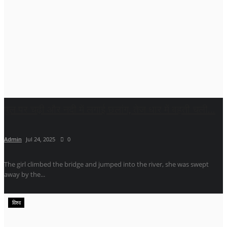
पुल पर चढ़ी और नदी में लगाई छलांग, तेज धार में बहती चली...
Admin
Jul 24, 2025
0
The girl climbed the bridge and jumped into the river, she was swept
away by the...
विश्व