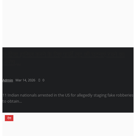
यू-वीजा हासिल करने के लिए फर्जी लूट की घटनाएं रचने का
आरोप,...
Admin
Mar 14, 2026
0
11 Indian nationals arrested in the US for allegedly staging fake robberies
to obtain...
देश