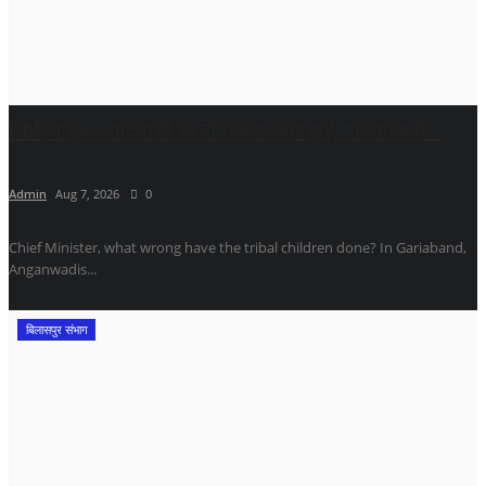
CM साहब- आदिवासी बच्चों ने क्या बिगाड़ा?, गरियाबंद में...
Admin
Aug 7, 2026
0
Chief Minister, what wrong have the tribal children done? In Gariaband,
Anganwadis...
बिलासपुर संभाग