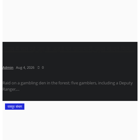
जंगल में चल रहे जुए के अड्डे पर छापामारी, जुआ खेलते मिले...
Admin
Aug 4, 2026
0
Raid on a gambling den in the forest; five gamblers, including a Deputy
Ranger,...
रायपुर संभाग