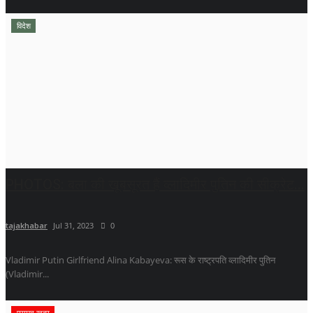
विदेश
PHOTOS: बला की खूबसूरत हैं व्‍लाद‍िमीर पुत‍िन की सीक्रेट...
tajakhabar
Jul 31, 2023
0
Vladimir Putin Girlfriend Alina Kabayeva: रूस के राष्ट्रपति व्लादिमीर पुतिन
(Vladimir...
प्रमुख खबर