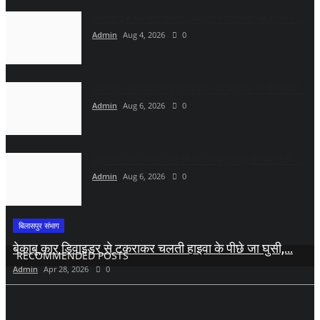
छत्तीसगढ़ में शर्मनाक वारदात, बस छूटने पर लिफ्ट का इंतजार...
Admin
Aug 4, 2026
0
अभनपुर तालाब किनारे हुए अंधे कत्ल का खुलासा: पत्नी निकली...
Admin
Aug 6, 2026
0
हाईवे पर सफर करने वालों की जेब पर बढ़ा बोझ, छत्तीसगढ़ के...
Admin
Aug 6, 2026
0
बिलासपुर संभाग
बेकाबू कार डिवाइडर से टकराकर चलती हाइवा के पीछे जा घुसी,...
RECOMMENDED POSTS
Admin
Apr 28, 2026
0