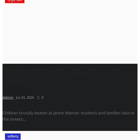
जंतर मंतर में बच्चों की बेरहमी से पिटाई, सड़कों पर छात्र-
परिजन,...
Admin
Jul 24, 2026
0
Children brutally beaten at Jantar Mantar; students and families take to
the streets;...
छत्तीसगढ़