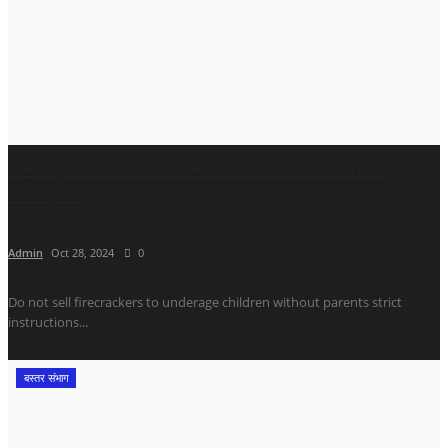
कम उम्र के बच्चों को अभिभावकों के बिना पटाखा न बेचें,
कलेक्टर...
Admin
Oct 28, 2024
0
Do not sell firecrackers to underage children without parents strict
instructions...
बस्तर संभाग