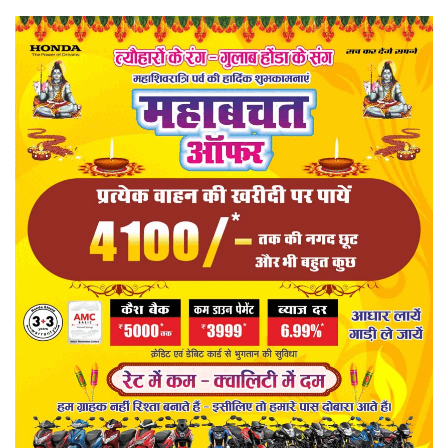
खेल
राज्य
व्यापार
रोजगार
संपादकीय
राजनीति
मनोरंजन
मैगज़ीन की लेख