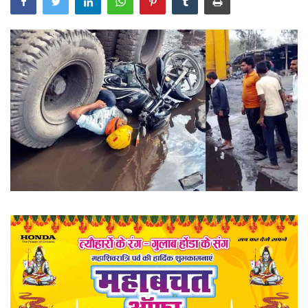
खेल
राज्य
व्यापार
संपादकीय
रोजगार
राजनीति
मनोरंजन
मैगज़ीन की लेख