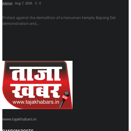
Admin
Aug 7, 2026
0
Protest against the demolition of a Hanuman temple; Bajrang Dal
demonstration and...
www.tajakhabars.in