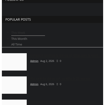
POPULAR POSTS
This Week
This Month
All Time
छत्तीसगढ़ में चलती बस के नीचे धंस गई पुलिया, वाहन के गुजरने...
Admin
Aug 2, 2026
0
नीले ड्र्म में पैक होने का डर!, लव मैरिज के 21 साल बाद...
Admin
Aug 6, 2026
0
छत्तीसगढ़ में शर्मनाक वारदात, बस छूटने पर लिफ्ट का इंतजार...