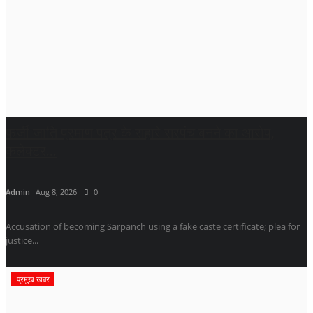
फर्जी जाति प्रमाण पत्र के सहारे सरपंच बनने का आरोप,
कलेक्टर...
Admin
Aug 8, 2026
0
Accusation of becoming Sarpanch using a fake caste certificate; plea for
justice...
प्रमुख खबर