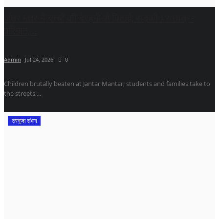
जंतर मंतर में बच्चों की बेरहमी से पिटाई, सड़कों पर छात्र-
परिजन,...
Admin
Jul 24, 2026
0
Children brutally beaten at Jantar Mantar; students and families take to
the streets;...
सरगुजा संभाग