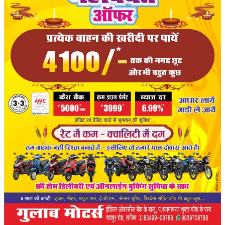
संपादकीय
रोजगार
राजनीति
मनोरंजन
मैगज़ीन की लेख
All
मैगज़ीन की लेख
प्रमुख खबर