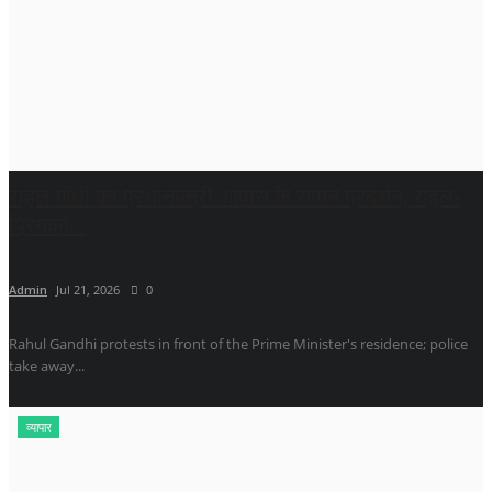
राहुल गांधी का प्रधानमंत्री आवास के सामने प्रदर्शन, राहुल-
प्रियंका...
Admin
Jul 21, 2026
0
Rahul Gandhi protests in front of the Prime Minister's residence; police
take away...
व्यापार