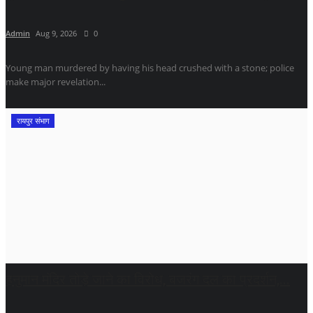
Admin
Aug 9, 2026
0
Young man murdered by having his head crushed with a stone; police
make major revelation...
रायपुर संभाग
हनुमान मंदिर तोड़े जाने का विरोध, बजरंग दल का प्रदर्शन,...