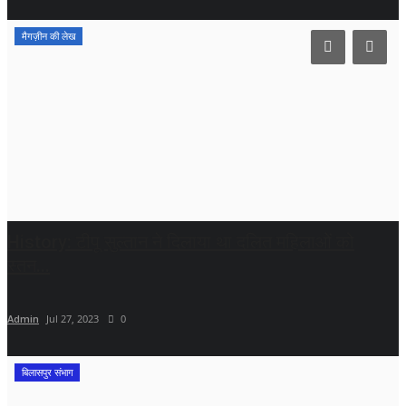
मैगज़ीन की लेख
History: टीपू सुल्तान ने दिलाया था दलित महिलाओं को
स्तन...
Admin
Jul 27, 2023
0
बिलासपुर संभाग