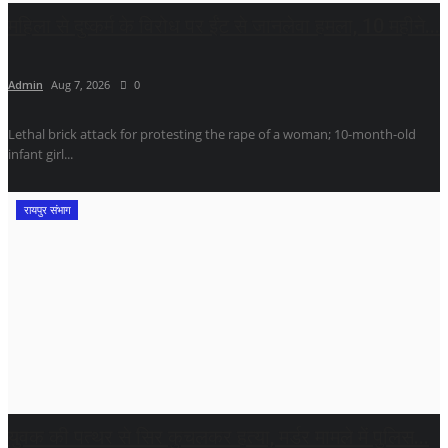
महिला से दुष्कर्म के विरोध पर ईंट से जानलेवा हमला, 10 महीने...
Admin
Aug 7, 2026
0
Lethal brick attack for protesting the rape of a woman; 10-month-old
infant girl...
रायपुर संभाग
युवक की पत्थर से सिर कुचलकर हत्या, मर्डर मामले में पुलिस...