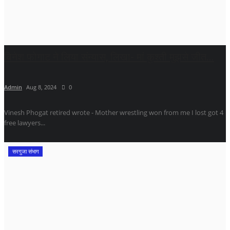
विनेश फोगाट ने लिया संन्यास, लिखा- मां कुश्ती मुझसे जीत...
Admin
Aug 8, 2024
0
Vinesh Phogat retired wrote - Mother wrestling won from me I lost got 4
free lawyers...
सरगुजा संभाग