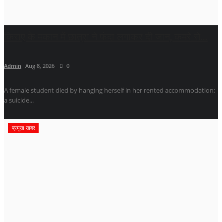
किराए के मकान में छात्रा ने फंदा लगाकर दी जान, कमरे से...
Admin
Aug 8, 2026
0
A female student died by hanging herself in her rented accommodation;
a suicide...
प्रमुख खबर