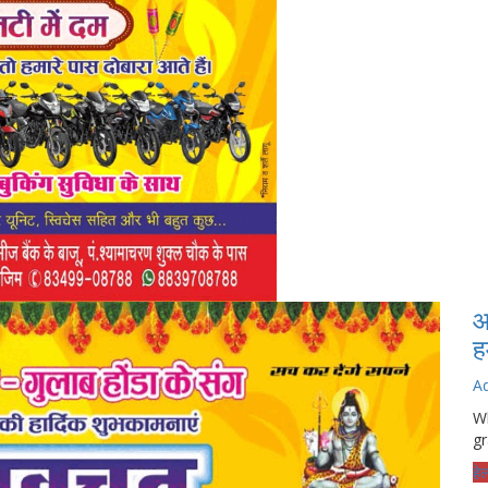
आ
ह
A
Wh
gr
हेल