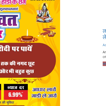
ल
ल
A
Am
cr
सं