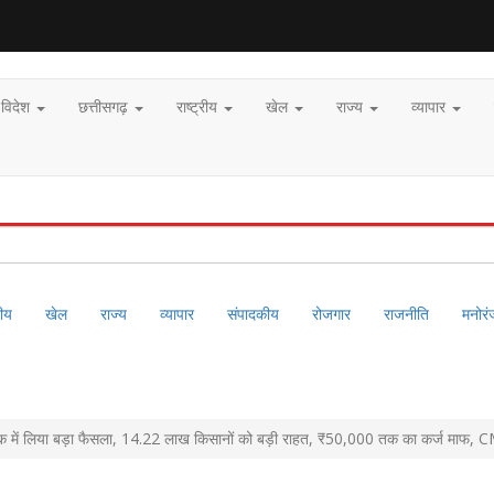
विदेश
छत्तीसगढ़
राष्ट्रीय
खेल
राज्य
व्यापार
रीय
खेल
राज्य
व्यापार
संपादकीय
रोजगार
राजनीति
मनोर
ा बैठक में लिया बड़ा फैसला, 14.22 लाख किसानों को बड़ी राहत, ₹50,000 तक का कर्ज माफ, 