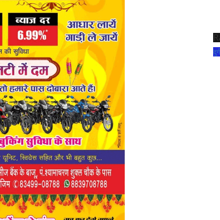
R
दुर